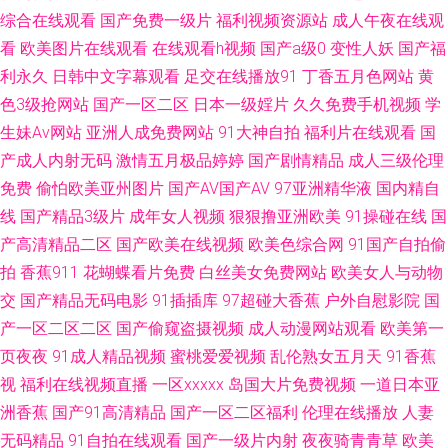
综合在线观看
国产免费一级片
福利视频资源站
成人午夜在线观
亚洲色图网址 综合色情 91久久国产福利导航 91偷拍超碰 www久久 国产精
看
欧美图片在线观看
在线观看h视频
国产a级0
变性人妖
国产福
利永久
日韩中文字幕观看
足交在线播放91
丁香五月色网站
黄
品九 黑丝巨乳 海角社区真实偷伦AV 精品少妇一区二区三区 久久豆花 欧美日
色3级抢网站
国产一区二区
日本一级婬片
久久免费手机视频
学
生妹Av网站
亚洲人成免费网站
91大神自拍
福利片在线观看
国
韩中文在线 日本強姦 欧美91在线欧美专区 欧美国产欧美亚洲国产 日韩精品
产成人内射无码
激情五月极品婷婷
国产剧情精品
成人三级伦理
N区 日韩伦理在线观看 午夜相爱福利 在线爱AV福利 91海角社区视频 97色资
免费
偷怕欧美亚州图片
国产AV国产AV
97亚洲精华液
国内精自
线
国产精品3级片
成年女人视频
狠狠撸亚洲欧美
91操碰在线
国
源 美日韩精品卡久久 亚洲欧美自拍一区 福利视频91 玖玖大香蕉老司机 91资
产高清精品二区
国产欧美在线视频
欧美色综合网
91国产自拍偷
拍
香蕉911
花蝴蝶看片免费
白丝美女免费网站
欧美女人与动物
源网在线播放 抖阴免费网站 国产一区网站 欧美wwwsss 男人噜色AV 色香焦
交
国产精品无码电影
91插插库
97超碰大香蕉
户外自慰影院
国
产一区二区二区
国产偷窥盗摄视频
成人动漫网站观看
欧美第一
AV 亚洲国产日韩欧美综合 91蝌蚪成人 欧美人妖 欧美人妖网站 日韩无砖砖区
页夜夜
91成人精品视频
蜜桃爱爱视频
乱伦熟女五月天
91香蕉
视
福利在线视频直播
一区xxxxx
岛国大片免费视频
一道日本亚
色综色囯产欧美曰韩 99精品国产视频 成人精品区 偷拍福利导航 AV网站免费
洲香蕉
国产91高清精品
国产一区二区福利
伦理在线播放
人妻
在线观看 国产AV高跟丝袜 福利社免费体验黄 精品人妻久久精品人妻 男人天
无码精品
91自拍在线观看
国产一级片内射
夜夜骑青青草
欧美