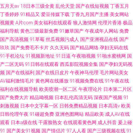
五月天av
18日本三级全黄
乱伦天堂
国产在线短视频
丁香五月
丁香婷婷
91精品又
爱豆传媒下载
丁香九月国产主播
美女网站
视频黄
A片com
美女福利在线观看
狼人激情网
伦理片香港
极品
福利导航
黄色三级最新免费
91嫩草国产
午夜成年人网站
免费
国产高清视频
91草莓
丝瓜视频污成人
国产亚洲视品在线
国产
玖玖
国产免费毛不卡片
久久无码
国产精品网络
孕妇无码在线
91手机论坛
91视频新地址
91日逼
午夜啪视频
91啪水蜜桃网
国
产二区无码
91日韩在线观看
西瓜影院视频全集
国产孕妇无码视
频
国产在线福利
国产在线日皮片
午夜神马伦理
毛片网站美女
AV福利激情毛片
黄色网在线播放
91视频免费在线
91午夜在线
福利在线视频导航
欧美喷潮一区二区
午夜理论片
日本第二片区
国产免费大片
精品呦视频
日本乱伦高清无码
深夜国产视频
91
刺激视频
日本中文字幕一区
日韩免费精品视频
日本高清v
欧美
日韩伦理午夜
91碰超免费
亚洲色图网站
精品欧美
成人AV在线
观看
日本a级在线
干露脸熟女
在线观看黄色网
成人抖音
爰上碰
91
国产美女91视频
国产情侣片
97人人看
国产三级视频在线
91