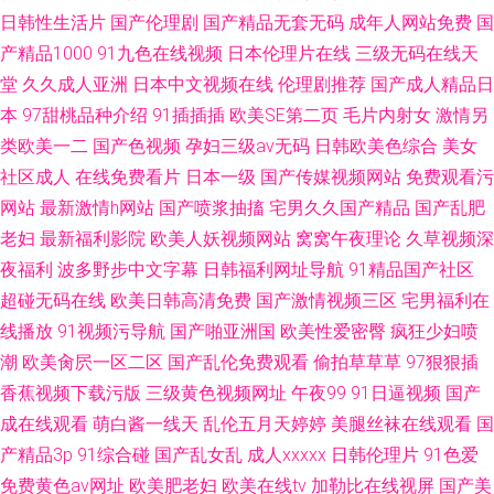
日韩性生活片
国产伦理剧
国产精品无套无码
成年人网站免费
国
产精品1000
91九色在线视频
日本伦理片在线
三级无码在线天
堂
久久成人亚洲
日本中文视频在线
伦理剧推荐
国产成人精品日
本
97甜桃品种介绍
91插插插
欧美SE第二页
毛片内射女
激情另
类欧美一二
国产色视频
孕妇三级av无码
日韩欧美色综合
美女
社区成人
在线免费看片
日本一级
国产传媒视频网站
免费观看污
网站
最新激情h网站
国产喷浆抽搐
宅男久久国产精品
国产乱肥
老妇
最新福利影院
欧美人妖视频网站
窝窝午夜理论
久草视频深
夜福利
波多野步中文字幕
日韩福利网址导航
91精品国产社区
超碰无码在线
欧美日韩高清免费
国产激情视频三区
宅男福利在
线播放
91视频污导航
国产啪亚洲国
欧美性爱密臀
疯狂少妇喷
潮
欧美肏屄一区二区
国产乱伦免费观看
偷拍草草草
97狠狠插
香蕉视频下载污版
三级黄色视频网址
午夜99
91日逼视频
国产
成在线观看
萌白酱一线天
乱伦五月天婷婷
美腿丝袜在线观看
国
产精品3p
91综合碰
国产乱女乱
成人xxxxx
日韩伦理片
91色爱
免费黄色av网址
欧美肥老妇
欧美在线tv
加勒比在线视屏
国产美