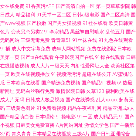
女在线免费
91香蕉污APP
国产高清自拍一区
第一页草草影院
韩
日成人
精品福利
91天堂一区二区
日韩a级电影
国产二区高清
国
产www视频
国产粉嫩
国产男女猛视频
91社在线看
欧美日韩黄
色片
变态另态另类2
91李宗精品
黑丝袜自慰喷水
乱伦五月
国产
无码网站
三级无毒免费
青青草51
91丝袜在线
91九色在线观看
91插
成人中文字幕免费
成年人网站视频
免费在线影院
日本欧
美第一页
国产ts在线观看
午夜影院国产在线
91操在线观看
日韩
在线播放视频
成人大片一级天天
内射性爱网址大全
欧美社区第
一页
欧美在线视频播放
91视频污污污
超碰在线公开
AV蜜桃吃
瓜
日本欧美在线看
国产精选免费视频
国产精品91视频
69热最
新网址
无码白丝强行免费
激情影院日韩
久草123
福利欧美在线
成人片无码
日韩成人极品视频
国产在线诱惑
乱人xxxxx
超黄无
码
三级黄色图片
91免费看视频
精品午夜福利网
精品亚洲成a人
国产精品萌白酱
日本理论
91操电影
91一区
成人精品无
91国产
小视频
日韩美女免费直播
A片网站网址
激情文学色
国产主播第
37页
青久青青
日本精品在线播放
三级A片
国产日韩亚洲综合