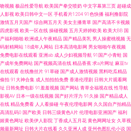
吻视频
极品性爱导航
欧美国产拳交喷奶
中文字幕第三页
超碰成
播网 青草视频免费二十页 91视频网新网站 老司机午福利 91视频在线观看免
人影视
欧美日韩中文一区
手机看片1204
91色快播
福利撸影院
激情五月天国产
综合网五月天
美女主播青草
国产高清不卡视频
费大全 美女跟男生色色91 中文字幕人妻精品一区 欧美视频在线观看免费 91
四虎影视
欧美一区在线
操碰视频
五月天婷婷欧美
欧美大BB
国
产福利啪啪
欧洲成人午夜精品
国产精品美乳
男人操蜜桃视频
无
人人妻人人爱 日本成人内射 91黄站 九一视频在线视频 激情图区亚洲欧美日
码射精网站
18成年人网站
日本高清电影网
男女啪啪午夜视频
免费电影在线观看
亚洲ab
成人少妇视频导航
91国产小青蛙
国
韩 91夜夜撸福利视频 久热这里都是精品19 91AV大香蕉在线视频 成人sss网
产成年免费网站
国产视频高清在线
精品香蕉
求a片网址
麻豆tv
在线观看
在线撸丝片
91草碰
国产成人激情视频
黑料吃瓜精品
站 欧日韩成人在线视频 91素人約啪 男人看片网站AV 91po在线观看 福利av
偷拍
91大神合集
成人拍拍拍免费
香港伦理剧
日韩大片观看网
女导航 青青草在线狠狠干 91日韩区 黄色W网站 亚洲av成人电影不卡 国产一
址
日韩免费电影
91羞羞视频
国产网站
青草全福视在线
性导航
影视AV
日本一级在线视频
国产好片浮力
91久操
国产精品成人
卡二卡成人 91成长人版网 国产美女视频影院 亚洲无码五区 精品人妻久久精
在线
精品免费看
人人看操碰
午夜伦理电影网
久久国自产拍精品
高清乱码0
国产欧美
日韩三级黄色A片
伦理电影亚洲国产
福利
一区二区熟女欧美 成人香蕉tv网站 午夜国产在线视频 国产第86页 av色色天
姬黄色网址
欧美伊人影院
丁香成人五月花
黄色网网址女
久草视
频最新网址
日韩大片在线看
久久亚洲人成
亚州色图乱伦小说
国
堂 影音先锋av资源色图 黑丝资源站 午夜老司机福利av 91中文资源视频 影音