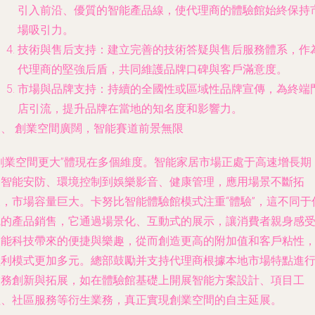
引入前沿、優質的智能產品線，使代理商的體驗館始終保持
場吸引力。
技術與售后支持
：建立完善的技術答疑與售后服務體系，作
代理商的堅強后盾，共同維護品牌口碑與客戶滿意度。
市場與品牌支持
：持續的全國性或區域性品牌宣傳，為終端
店引流，提升品牌在當地的知名度和影響力。
三、 創業空間廣闊，智能賽道前景無限
“創業空間更大”體現在多個維度。智能家居市場正處于高速增長期
從智能安防、環境控制到娛樂影音、健康管理，應用場景不斷拓
展，市場容量巨大。卡努比智能體驗館模式注重“體驗”，這不同于
統的產品銷售，它通過場景化、互動式的展示，讓消費者親身感
智能科技帶來的便捷與樂趣，從而創造更高的附加值和客戶粘性
盈利模式更加多元。總部鼓勵并支持代理商根據本地市場特點進
業務創新與拓展，如在體驗館基礎上開展智能方案設計、項目工
程、社區服務等衍生業務，真正實現創業空間的自主延展。