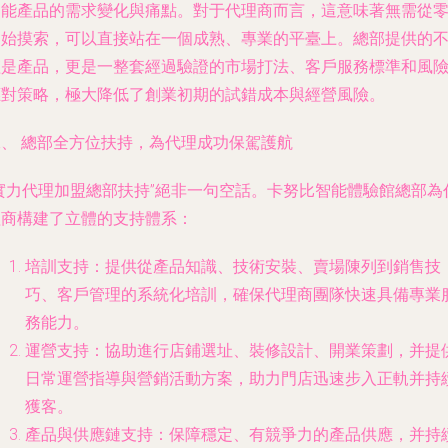
智能產品的需求變化與痛點。對于代理商而言，這意味著無需從
開始摸索，可以直接站在一個成熟、專業的平臺上。總部提供的
僅是產品，更是一整套經過驗證的市場打法、客戶服務標準和風
應對策略，極大降低了創業初期的試錯成本與經營風險。
二、 總部全方位扶持，為代理成功保駕護航
“實力代理加盟總部扶持”絕非一句空話。卡努比智能體驗館總部為
理商構建了立體的支持體系：
培訓支持
：提供從產品知識、技術安裝、賣場陳列到銷售技
巧、客戶管理的系統化培訓，確保代理商團隊快速具備專業
務能力。
運營支持
：協助進行店鋪選址、裝修設計、開業策劃，并提
日常運營指導與營銷活動方案，助力門店迅速步入正軌并持
獲客。
產品與供應鏈支持
：保障穩定、有競爭力的產品供應，并持