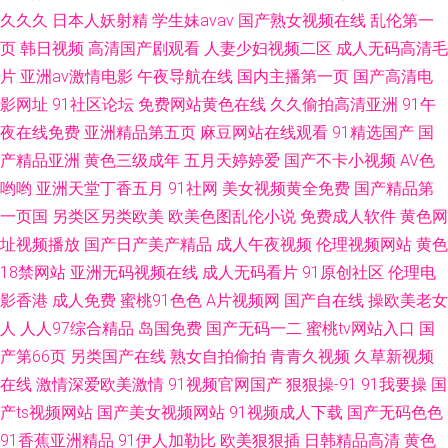
久久久
日本人妖射精
学生妹avav
国产熟女视频在线
乱伦第一
页
韩日视频
高清国产剧观看
人妻少妇视频二区
成人无码高清毛
片
亚洲av激情电影
午夜导航在线
国内主播第一页
国产高清电
影网址
91社区论坛
免费网站黄色在线
久久偷拍高清亚洲
91午
夜在线免费
亚洲精品第五页
麻豆网站在线观看
91精选国产
国
产精品亚洲
黄色三级成年
五月天婷婷爱
国产不卡小视频
AV色
哟哟
亚洲天堂丁香五月
91社网
美女视频黄全免费
国产精品第
一页国
另类区另类欧美
欧美色图乱伦小说
免费成人软件
黄色网
址视频播放
国产日产美产精品
成人午夜视频
伦理视频网站
黄色
18禁网站
亚洲无码视频在线
成人无码看片
91原创社区
伦理电
影香港
成人免费
蜜桃91色色
A片视频网
国产自在线
操欧美老女
人
人人97综合精品
岛国免费
国产无码一二
蜜桃tv网站入口
国
产第66页
另类国产在线
熟女自拍偷拍
青青久视频
久草新视频
在线
激情深爱欧美激情
91视频官网国产
狠狠操-91
91我要操
国
产ts视频网站
国产美女视频网站
91视频成人下载
国产无码色色
91香蕉亚洲精品
91伊人加勒比
欧美狠狠插
日韩精品高清
黄色