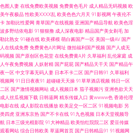
色图人妻
在线免费欧美视频
免费黄色毛片
成人精品无码视频
欧
堂色91 三级网址中文免费观看 91福利姬 91视频免费试看 波多野结衣先峰影
美午夜极品
性欧美ⅩⅩⅩⅩ乱
欧美色色六月天
91影视网
午夜伦不
卡
加勒比性爱网
青草国产在线视频
亚洲国产精品导航
欧美色淫
音 91久在线观看 97好色 福利社热逼 日本阿v免费在线观看 91黄色颜色 大香
波多野结依电影
91狠狠撸
成人深夜电影
精品国产美女剃毛
加
勒比熟女
91碰在线
欧美裸模
萌白酱国产一区
美国一级AV
国产
蕉伊人天下 丝袜精品一区在线 91在线精品视频观看 青青草社区视频美 91深
人在线成免费
免费黄色A片网址
微拍福利国产视频
国产人成无
码视频
国产原创区色花堂
在线免费黄A片
久草福利
乱伦家庭
成
夜福利在线网站 美女WWW1口 91次元网 抖阴在线免费看 日本久久视 91青
人午夜免费视频
人妖射精
国产屁屁
国产精品天干天
国产精品午
娱乐首页 久久di 伊人玖玖热一本道影院 东方av影库在线 欧美亚一二三 97资
夜一区
中文字幕无码人妻
日本不卡二区
国产日韩91
久草福利
视频网
91日日夜夜91
超碰碰天天操
91草草酒店视频
韩日一区
源站超碰 国产精品乱码一区在线 中韩日干逼视频 草莓视频免费观看 户外露
二区
国产激情视频网站
成人视频日本
茄子视频污
亚洲色欲天天
成人丝瓜视频下载
日韩逼网
精东传媒入口
黄wwww色
香港伦理
出视频 人人爱av 亚洲无码另类专区 91蝌蚪成人 成人性交大片免费看 久草福
电影在线
成人影院在线播放
欧美足交一区二区
91视频电影
另
类四虎
亚洲东京热
国产不卡在线
91九色视频
日本天堂视频导
利在线免费 日本va在线网站 中文字幕海角 俺也去毛片 精东福利电影 日韩激
航
日本三级光棍影院
91大神精品
欧美怡红院院二区
爱豆传媒
情av无码网点 91v91cn 成人自慰 男人天堂资源 深爱的激情网 91黄色视频网
观看网站
综合日韩欧美
草逼网首页
国产日韩精品91
91视频网