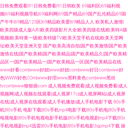
日韩免费观看|91日韩免费看|91日韩欧美
69福利区|69福利视
频|69福利视频导航|69福利网|69国产精品|69国产乱伦精品|69国
产牛牛|69精品123区|69精品欧美爱|69精品人人
欧美私人激情|
欧美四级成人版A片|欧美四级影片大全|欧美四级在线|欧美特A级
视频|欧美特黄一级|欧美特级TV|欧美天堂手机在线|欧美天堂网
址|欧美天堂亚洲天堂
国产欧美高清自拍|国产欧美激情|国产欧美
激情在线|国产欧美精|国产欧美精品|国产欧美精品久|国产欧美精
品区一|国产欧美精品一|国产欧美精品一区|国产欧美精品在线
www好看com|www好妞|www好妞com|www好日com|www好
色|WWW好色COm|www好淫|www黑料黄色com|www黑丝
tvcom|www狠狠插com
成人视频免费观看|成人视频免费看|成人
视频网|成人视频在线观看|成人视屏17c|成人视屏网站|成人视屏
在线|成人视屏在线观看|成人手机播放|成人手机电影下载
80s手
机|80s手机 电影下载|80s手机mp4电影下载|80s手机电|80s手机
电视电影|80s手机电视电影手机版|80s手机电视剧mp4下载|80s
手机电视剧mp4迅雷|80s手机电影|80s手机电影3gpmp4下载
操