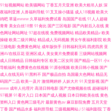
91短视频网站
欧美骚网站
丁香五月天亚洲
欧美大粗吊人妖
深
夜福利亚洲
人兽福利导航
91叉叉操小骚逼
成人18视频
欧美大
鸡吧
草逼wwww
久草福利免费试看
岛国国产在线
91人人超碰
青青
美女白丝18禁
91肏比
国产三区电影
国产内射后入在线
黄
色网址网站网址
97超在线视
免费视频网站
精品欧美精品v
欧美
操碰
欧美二级片网址
精品成人无码视频
男女午夜福利影院
欧美
三级电影
免费黄色网址
成年版快手
日韩福利无码
四虎四房
亚
洲AV在线豆花
亚洲区成人
美女黄片免费观看
三级网站视频网
成人日韩精品
日韩福利专区
欧美二区女同
国产精品一区91
小x
导航福利
免费黄色在线视频
91原创视频
欧美日韩小视频
国产
成人在线无码
91黑料不
国产极品自拍
岛国最大色网站
精品无
码国产二品
欧美一及片
激情网婷婷
人妖大片
91天堂影视
国产
www
成年人伦理片
高清日韩电影
国产尤物视频在线
超碰福利
97视屏
91看片入口
日本国产成人视频
日本日韩欧美在线
黄色
资料入口
黄色网三级毛片
最新黄色av
麻豆影院免费
五月天堂
丁香
国产精品水多
福利所导航
三级视频网站J
51福利影院
丁香