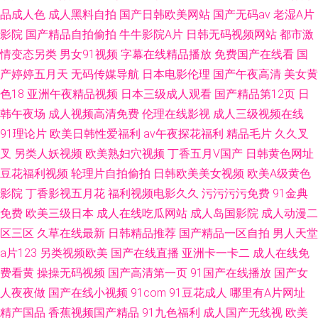
品成人色
成人黑料自拍
国产日韩欧美网站
国产无码av
老湿A片
影院
国产精品自拍偷拍
牛牛影院A片
日韩无码视频网站
都市激
情变态另类
男女91视频
字幕在线精品播放
免费国产在线看
国
产婷婷五月天
无码传媒导航
日本电影伦理
国产午夜高清
美女黄
色18
亚洲午夜精品视频
日本三级成人观看
国产精品第12页
日
韩午夜场
成人视频高清免费
伦理在线影视
成人三级视频在线
91理论片
欧美日韩性爱福利
av午夜探花福利
精品毛片
久久叉
叉
另类人妖视频
欧美熟妇穴视频
丁香五月V国产
日韩黄色网址
豆花福利视频
轮理片自拍偷拍
日韩欧美美女视频
欧美A级黄色
影院
丁香影视五月花
福利视频电影久久
污污污污免费
91金典
免费
欧美三级日本
成人在线吃瓜网站
成人岛国影院
成人动漫二
区三区
久草在线最新
日韩精品推荐
国产精品一区自拍
男人天堂
a片123
另类视频欧美
国产在线直播
亚洲卡一卡二
成人在线免
费看黄
操操无码视频
国产高清第一页
91国产在线播放
国产女
人夜夜做
国产在线小视频
91com
91豆花成人
哪里有A片网址
精产国品
香蕉视频国产精品
91九色福利
成人国产无线视
欧美