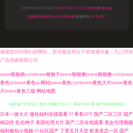
COPYRIGHT © 2026
WWW.WEB177.CN
代理代辦
贛州自
在極意科技有限公司
代理代辦
版權所有
SITEMAP
感谢您访问我们的网站，您可能还对以下资源感兴趣：九江悍张
广告传媒有限公司
www狠狠插com|www狠狠干|www狠狠撸|www狠狠撸com|www
黄色av|www黄色av网站|www黄色com|www黄色大片|www黄色
片|www黄色三级
网站地图
日本一级大片
微拍福利在线观看
91香蕉APP
国产二区三区
国产
日韩黄片 99精品小视频 欧美毛片基地 青青久久91 美日综合网 黄页永久免费
精品性
乱伦种子
美国伦理大片
国产二区在线观看
美女伦理视频
观看 国产欧美成人 黄色小视频fft 后入91 精品日韩人妻 国产精品婷婷精品
福利偷拍小视频
91社区国产
丁香五月天堂
欧美变态一区
国产