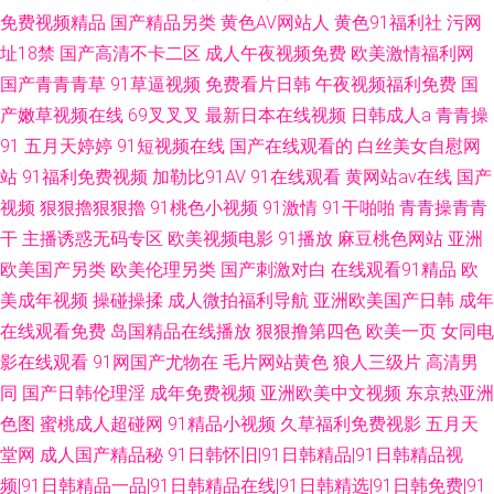
免费视频精品
国产精品另类
黄色AV网站人
黄色91福利社
污网
址18禁
国产高清不卡二区
成人午夜视频免费
欧美激情福利网
国产青青青草
91草逼视频
免费看片日韩
午夜视频福利免费
国
产嫩草视频在线
69叉叉叉
最新日本在线视频
日韩成人a
青青操
91
五月天婷婷
91短视频在线
国产在线观看的
白丝美女自慰网
站
91福利免费视频
加勒比91AV
91在线观看
黄网站av在线
国产
视频
狠狠擼狠狠擼
91桃色小视频
91激情
91干啪啪
青青操青青
干
主播诱惑无码专区
欧美视频电影
91播放
麻豆桃色网站
亚洲
欧美国产另类
欧美伦理另类
国产刺激对白
在线观看91精品
欧
美成年视频
操碰操揉
成人微拍福利导航
亚洲欧美国产日韩
成年
在线观看免费
岛国精品在线播放
狠狠撸第四色
欧美一页
女同电
影在线观看
91网国产尤物在
毛片网站黄色
狼人三级片
高清男
同
国产日韩伦理淫
成年免费视频
亚洲欧美中文视频
东京热亚洲
色图
蜜桃成人超碰网
91精品小视频
久草福利免费视影
五月天
堂网
成人国产精品秘
91日韩怀旧|91日韩精品|91日韩精品视
频|91日韩精品一品|91日韩精品在线|91日韩精选|91日韩免费|91