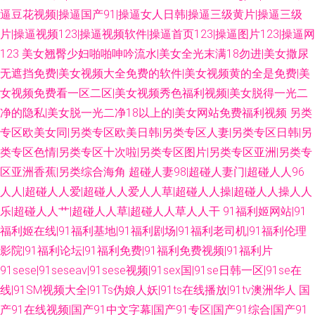
逼豆花视频|操逼国产91|操逼女人日韩|操逼三级黄片|操逼三级
片|操逼视频123|操逼视频软件|操逼首页123|操逼图片123|操逼网
123
美女翘臀少妇啪啪呻吟流水|美女全光末满18勿进|美女撒尿
无遮挡免费|美女视频大全免费的软件|美女视频黄的全是免费|美
女视频免费看一区二区|美女视频秀色福利视频|美女脱得一光二
净的隐私|美女脱一光二净18以上的|美女网站免费福利视频
另类
专区欧美女同|另类专区欧美日韩|另类专区人妻|另类专区日韩|另
类专区色情|另类专区十次啦|另类专区图片|另类专区亚洲|另类专
区亚洲香蕉|另类综合海角
超碰人妻98|超碰人妻门|超碰人人96
人人|超碰人人爱|超碰人人爱人人草|超碰人人操|超碰人人操人人
乐|超碰人人艹|超碰人人草|超碰人人草人人干
91福利姬网站|91
福利姬在线|91福利基地|91福利剧场|91福利老司机|91福利伦理
影院|91福利论坛|91福利免费|91福利免费视频|91福利片
91sese|91seseav|91sese视频|91sex国|91se日韩一区|91se在
线|91SM视频大全|91Ts伪娘人妖|91ts在线播放|91tv澳洲华人
国
产91在线视频|国产91中文字幕|国产91专区|国产91综合|国产91