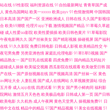
站在线
69性影院
福利资源在线
91自拍最新网址
青青草国产成
站 阿v不卡的在线视频 欧美一区二区操逼网 影音先锋四虎影院 97第一福利
人
黄色岛国网站
欧美一xxxxx
欧美gayv
91色情激情网
中国韩国
日本高清
国产国产一区
亚洲欧洲成人
日韩在线
久久国产影视综
导航 久久福利一二区 色色综合网免费观看 91豆花视频永久 97porn人人 精品
合
欧美69潮喷
伦理片app下载
激情视频国产精品
91草莓久草超
碰
成人性爱aa影院
欧美性爱插插
欧美日韩色黄片
91草莓影院
日韩成人 日韩黄址 影音先锋最新AV网 91秦先生在线播放 国产操逼在线观看
午夜电影网久久
国产丝袜美女
国产精彩视频
操碰视屏
国产福利
在线
91久久影院
免费日韩电影
日韩成人影视
欧美精品性交
午
日韩欧美性爱A片 91大神原创 91在线网站 国产ts在线视频 欧美日韩国产亚
夜宅男免费
另类亚洲色情
家庭乱伦理电影
91草B草B视频
国产
洲数字 中文字幕自拍一区 91网页破解免费入口 久久精美视频 午夜成人三区
精品熟女一
国产巨乳在线观看
四虎免费91
国内精品无码短片
超碰成人操操
欧美猛交视频
西瓜影院在线观看
欧美做受日韩
国
91色综合 国产成人精品一二三区 四虎AV成人网站 91精品尤物麻豆 豆花官网
产在线一
国产原创视频在线
国产视频高清
国产丝袜一区
黄色
av网址大全
人妻乱视
国产成人在线网站
久草视频资源站
综合
入口 欧美黄色成人日韩 91福利导 成人午夜无码免费福利 美女很黄免费 五月
五月香
成人app在线
四虎试看
91男女
国产男小鲜肉同
福利影
院网站
激情五月天色色
欧美极品电影
日韩成人第一页
国产日韩
天停停影院 91另类稀缺国产真实 黑料网站成人蜜桃 先锋无码中文 91色色小
欧美电影
久久机热
成人午夜网
黄色天堂男人
操视频免费91
日
韩中文在线
精品中的精品
97国产精品视频
91美女在线视频
51
视频 91污秽网站 伦理精品 91cn路com www91线路一 91在线视频视频 91看