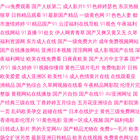
产va免费观看
国产人妖第二
成人影片h
91色婷婷瑟色
东京热狠
先锋国产av电影 www天堂91 免费国产视频 91黑丝强奸后入 日本黄色片
狠草
日韩精品观看
91最新国产精品
一级黄色网
91色色人妻
都
市激情婷婷
91精品国产91
云涩福利在线导航
91视色
午夜福利
wwwsss色com 51福利社污 九一老司机观看 91看黄色 韩国色片妈妈12 无码
在线网站
91直播
91处女
伊人网青青草
国产又爽又黄又无
久草
福利资源网
东方成人在线
国产一级免费大片
成年免费视频网站
高清精品成人 91网页版极品 狠狠干狠狠干狠狠干 影音先锋综合视频网 成人
国产在线播放网站
亚洲日本视频
淫淫网网
成人影视国产在线
深
夜福利网址
欧美在线免费看
日夜夜欧美
国产大片中文字幕
国产
在线91 色情婷婷五月 91免免费版黄完整 久草福利资源站 亚洲中文字幕十五
片91
操久婷婷
91视频你懂得
黄色三级片毛片
免费电影片
日韩
欧美爱爱
成人亚洲区
欧美性16
成人色情黄片在线
在线观看亚
区 www久久香蕉 深爱五月天婷 91在线观 伦理片网址 一级免费国产色片 成
洲精品
国产热综合
久草网视频在线看
午夜精品网影院
伦理片完
人小视频资源库 青草大香蕉91视频 91精品国产 国产原创自偷自拍系列 91操
整版
黄视网站在线播放
国产片自拍
国产在线91
AV亚洲网址
国
产经典三级在线
丁香婷婷五月综合
五月花亚洲综合
国产影院第
女 国产激情精品在线 亚洲久久蜜桃网站 国模吧20p 91小视频黄 久艹免费 亚
一页
乱码欧美孕交
超碰在线艹
日本在线护士
黄色三级免费网址
香港电影伦理片
91黄色电影
亚洲一区成人视频
国产福利电影
洲日韩欧美变态 99视频自拍在线 欧美精品久久多人混战 91视频91自 久久免
日韩成人影片
男的天堂网AV
国产精品尤物在
免费a一毛片
欧美
肠交扩张另类
最新亚洲日韩精品
欧美在线视频
免费黄色网址在
费毛片 91传媒免费入口 第一福利社区av 天堂ab精 wwwcom五月天 日韩综合