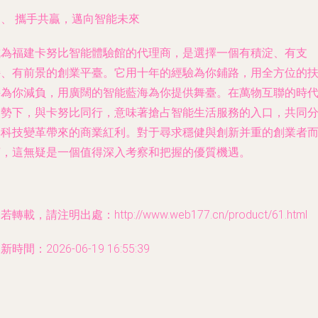
四、 攜手共贏，邁向智能未來
成為福建卡努比智能體驗館的代理商，是選擇一個有積淀、有支
持、有前景的創業平臺。它用十年的經驗為你鋪路，用全方位的
持為你減負，用廣闊的智能藍海為你提供舞臺。在萬物互聯的時
趨勢下，與卡努比同行，意味著搶占智能生活服務的入口，共同
享科技變革帶來的商業紅利。對于尋求穩健與創新并重的創業者
言，這無疑是一個值得深入考察和把握的優質機遇。
若轉載，請注明出處：http://www.web177.cn/product/61.html
新時間：2026-06-19 16:55:39