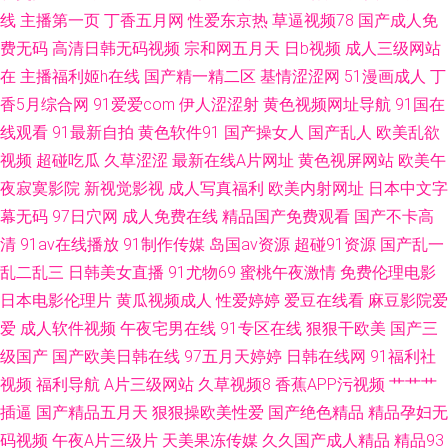
线
主播第一页
丁香五月网
性爱东京热
草逼视频78
国产成人免
费无码
高清日韩无码视频
宗和网五月天
日b视频
成人三级网站
视频专区 91原创视屏 蜜桃情侣ab 99精品热看 95福利片 色色网五月社区 91
在
主播福利姬h在线
国产精一精二区
基情涩涩网
51漫画成人
丁
制片厂毛片大全集 欧美福利在线 91大神呆哥视频模特 国产福利写真 四虎东
香5月综合网
91爱爱com
伊人涩涩射
黄色视频网址导航
91国在
线观看
91最新自拍
黄色软件91
国产操女人
国产乱人
欧美乱欲
方影院 91偷拍在线 九一传媒网站 亚洲一级夜夜夜 av岛国制服诱惑 人妻日韩
视频
超碰吃瓜
久草涩涩
最新在线A片网址
黄色视屏网站
欧美午
夜寂寞影院
新视觉影视
成人写真福利
欧美内射网址
日本中文字
精品中文 91极品尤物黑丝观看 国产精品一二三 91超碰资源站 国产精品一一
幕无码
97日穴网
成人免费在线
精品国产免费观看
国产不卡高
清
91av在线播放
91制作传媒
岛国av资源
超碰91资源
国产乱一
一 91网站网址 日韩精品首页 日本影院中文字幕五区 东京热自慰一本道 91吃
乱二乱三
日韩美女直播
91尤物69
蜜桃午夜激情
免费伦理电影
瓜熟女 欧美瑟瑟三区 91色色导航导航 欧美人妖ⅩⅩ欧美人妖 91福利影视 高
日本电影伦理片
黄瓜视频成人
性爱婷婷
爱豆在线看
麻豆影院爱
爱
成人软件视频
午夜宅男在线
91专区在线
狠狠干欧美
国产三
清打炮视频 午夜福利不卡 超碰免费91 在线看欧美日韩sss 久久国产高潮久
级国产
国产欧美日韩在线
97五月天婷婷
日韩在线网
91福利社
视频
福利导航
A片三级网站
久草视频8
香蕉APP污视频
艹艹艹
久 91超碰成人在线
插逼
国产精品五月天
狠狠操欧美性爱
国产绝色精品
精品孕妇无
码视频
午夜A片三级片
天美果冻传媒
久久国产成人精品
精品93