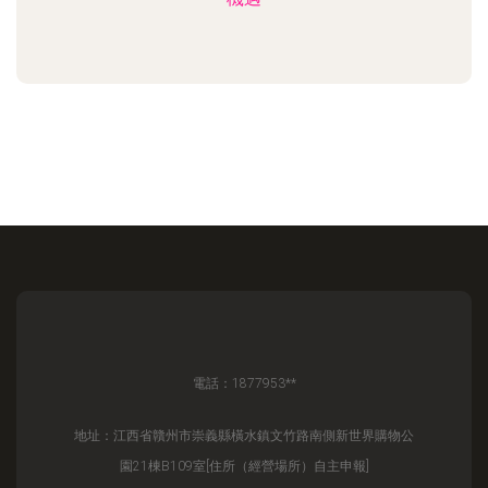
電話：1877953**
地址：江西省贛州市崇義縣橫水鎮文竹路南側新世界購物公
園21棟B109室[住所（經營場所）自主申報]