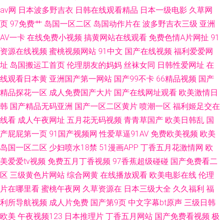
av网
日本波多野吉衣
日韩在线观看精品
日本一级电影
久草网
页
97免费艹
岛国一区二区
岛国动作片在
波多野吉衣三级
亚洲
AV一卡
在线免费小视频
搞黄网站在线观看
免费色情A片网扯
91
资源在线视频
蜜桃视频网站
91中文
国产在线视频
福利爱爱网
址
岛国搬运工首页
伦理朋友的妈妈
丝袜女同
日韩性爱网址
在
线观看日本黄
亚洲国产第一网站
国产99不卡
66精品视频
国产
精品探花一区
成人免费国产大片
国产在线网址观看
欧美激情日
韩
国产精品无码亚洲
国产一区二区黄片
喷潮一区
福利姬足交在
线看
成人午夜网址
五月花无码视频
青青草国产
欧美日韩乱
国
产屁屁第一页
91国产视频网
性爱草逼91AV
免费欧美视频
欧美
岛国一区二区
少妇喷水18禁
51漫画APP
丁香五月花激情网
欧
美爱爱tv视频
免费五月丁香视频
97香蕉超级碰碰
国产免费看二
区
三级黄色片网站
综合网黄
在线播放观看
欧美电影在线
伦理
片在哪里看
蜜桃午夜网
久草资源在
日本三级大全
久久福利
福
利所导航视频
成人片免费
国产第9页
中文字幕bt原声
三级日韩
欧美
午夜视频123
日本推理片
丁香五月网站
国产免费看视频
极