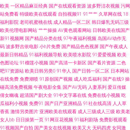
欧美
一区精品麻豆经典
国产在线观看资源
波多野洁衣视频
污网
双飞片 69性爱小视频 无码第6页 亚洲私人网熟女91 国产二区免费 91视屏免
站免费看
特级欧美在线观看
自拍视频91
91艹艹
久草网在线
18
福利影院
老司机蜜桃在线
成人精品一区二区
韩日爆乳无码三级
费网址 日韩免看一级a 91青青搞 日韩三级在线 91成人的短片的小视频
欧美伦理电影网站
艹艹操操
AV黄色观看网站
日韩欧美在线国产
新91视频网
国产精品分类在线
97午夜福利视频
岛国AV动作无
www91牛cw 亚洲色www 超碰免费人妻97 少妇影院 大香蕉伊人色 免费看51
码
波多野吉依电影
小h片免费
国产精品色色视屏
国产午夜成人
最新日韩精品
91福利视频导航
欧美喷水影院
91爱爱视频
欧美
久草福利1 户外露出视频在线观看 东方av发布网在线 www91插插插 91视频
色图论坛
91榴莲小视频
国产高清一卡新区
国产看片资源
二色
综合网站 91福利社视频国产精品 91超碰在线网站 91大神精品 影音先锋日韩
吧97资源站
欧美日韩另类0
91华人
国产日韩一区二区
日本网站
在线免费
免费潮喷
91原创国产视频
成人吃瓜福利
国产在线9
操
av 欧美人妖 91偷拍网 久久最新视频国 91tv免费的视频 国产精品自产久久
碰高清免费视频
午夜电影全集
国产AV无码
人妻系列
爱豆传媒
倩女幽魂
超清国产剧大全
91中文字幕在线
免费在线小视频
吃
午夜久草资源站 传媒卡一卡二传媒 丝袜妈妈舔穴穴 91在线观看免费蜜桃 麻
瓜福利小视频
免费91
国产日产亚洲精品
91社在线高清
人人草
香蕉
激情另类图片
亚洲欧美在线观看
成人三级成人三级
欧美老
豆精品无码 91国产视频在线播放 国产又黄又色 亚州人人色 白丝被艹 人妖射
女人bb
日日操第一页
91网豆花视频
91福利剧场
免费影视观看
91视频国产自拍
国产美女在线视频
欧美又大
无码四虎
女同激
精江编 92视频免费福利视频 欧美第二页午夜 91成人片免费视频 丁香五月色