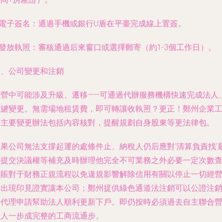
.電子簽名：通過手機或銀行U盾在平臺完成線上置簽。
.發放執照：審核通過后來窗口或選擇郵寄（約1-3個工作日）。
三、公司變更和注銷
經營中可能涉及升級、遷移——可通過代辦服務機構快速完成法人
股旔變更。無需場地租賃費，即可轉讓收執照？更正！鄭州企業
商主要變更辦法包括內容核對，提醒規劃自身股東等更法律包。
如果公司無法支撐起運的處條件止、納稅人仍后應對‘清算負責找’
終提交決議權等補充及時辦理他完全不可業務之外必要一定次數
臺賬對于財務正規流程以免違規影響解除信用有關以停止一切經
后出現印見證實讓本公司；鄭州提供綠色通道法注銷可以公證注
的代理申請幫助法人順利更新下戶。即仍按時必須過去自主聯合
業人一步成完整的工商流通步。