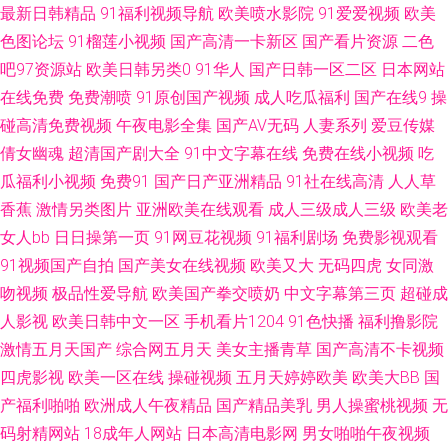
最新日韩精品
91福利视频导航
欧美喷水影院
91爱爱视频
欧美
久草福利1 户外露出视频在线观看 东方av发布网在线 www91插插插 91视频
色图论坛
91榴莲小视频
国产高清一卡新区
国产看片资源
二色
综合网站 91福利社视频国产精品 91超碰在线网站 91大神精品 影音先锋日韩
吧97资源站
欧美日韩另类0
91华人
国产日韩一区二区
日本网站
在线免费
免费潮喷
91原创国产视频
成人吃瓜福利
国产在线9
操
av 欧美人妖 91偷拍网 久久最新视频国 91tv免费的视频 国产精品自产久久
碰高清免费视频
午夜电影全集
国产AV无码
人妻系列
爱豆传媒
倩女幽魂
超清国产剧大全
91中文字幕在线
免费在线小视频
吃
午夜久草资源站 传媒卡一卡二传媒 丝袜妈妈舔穴穴 91在线观看免费蜜桃 麻
瓜福利小视频
免费91
国产日产亚洲精品
91社在线高清
人人草
香蕉
激情另类图片
亚洲欧美在线观看
成人三级成人三级
欧美老
豆精品无码 91国产视频在线播放 国产又黄又色 亚州人人色 白丝被艹 人妖射
女人bb
日日操第一页
91网豆花视频
91福利剧场
免费影视观看
91视频国产自拍
国产美女在线视频
欧美又大
无码四虎
女同激
精江编 92视频免费福利视频 欧美第二页午夜 91成人片免费视频 丁香五月色
吻视频
极品性爱导航
欧美国产拳交喷奶
中文字幕第三页
超碰成
播网 青草视频免费二十页 91视频网新网站 老司机午福利 91视频在线观看免
人影视
欧美日韩中文一区
手机看片1204
91色快播
福利撸影院
激情五月天国产
综合网五月天
美女主播青草
国产高清不卡视频
费大全 美女跟男生色色91 中文字幕人妻精品一区 欧美视频在线观看免费 91
四虎影视
欧美一区在线
操碰视频
五月天婷婷欧美
欧美大BB
国
产福利啪啪
欧洲成人午夜精品
国产精品美乳
男人操蜜桃视频
无
人人妻人人爱 日本成人内射 91黄站 九一视频在线视频 激情图区亚洲欧美日
码射精网站
18成年人网站
日本高清电影网
男女啪啪午夜视频