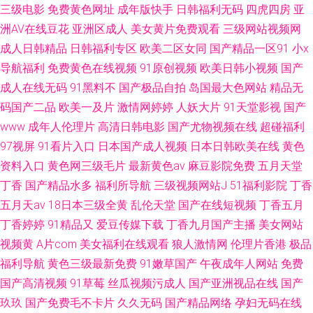
三级电影
免费黄色网址
成年版快手
日韩福利无码
四虎四房
亚
洲AV在线豆花
亚洲区成人
美女黄片免费观看
三级网站视频网
成人日韩精品
日韩福利专区
欧美二区女同
国产精品一区91
小x
导航福利
免费黄色在线视频
91原创视频
欧美日韩小视频
国产
成人在线无码
91黑料不
国产极品自拍
岛国最大色网站
精品无
码国产二品
欧美一及片
激情网婷婷
人妖大片
91天堂影视
国产
www
成年人伦理片
高清日韩电影
国产尤物视频在线
超碰福利
97视屏
91看片入口
日本国产成人视频
日本日韩欧美在线
黄色
资料入口
黄色网三级毛片
最新黄色av
麻豆影院免费
五月天堂
丁香
国产精品水多
福利所导航
三级视频网站J
51福利影院
丁香
五月天av
18日本三级全黄
乱伦天堂
国产在线短视频
丁香五月
丁香婷婷
91精品又
爱豆传媒下载
丁香九月国产主播
美女网站
视频黄
A片com
美女福利在线观看
狼人激情网
伦理片香港
极品
福利导航
黄色三级最新免费
91嫩草国产
午夜成年人网站
免费
国产高清视频
91草莓
丝瓜视频污成人
国产亚洲视品在线
国产
玖玖
国产免费毛不卡片
久久无码
国产精品网络
孕妇无码在线