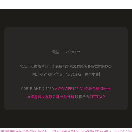
電話：1877953**
地址：江西省贛州市崇義縣橫水鎮文竹路南側新世界購物公
園21棟B109室[住所（經營場所）自主申報]
COPYRIGHT © 2026
WWW.WEB177.CN
代理代辦
贛州自
在極意科技有限公司
代理代辦
版權所有
SITEMAP
感谢您访问我们的网站，您可能还对以下资源感兴趣：九江悍张