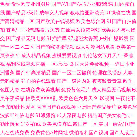
N区 日韩伦理在线观看 午夜相爱福利 在线爱AV福利 91海角社区视频 97色资
免费
偷怕欧美亚州图片
国产AV国产AV
97亚洲精华液
国内精自
线
国产精品3级片
成年女人视频
狠狠撸亚洲欧美
91操碰在线
国
源 美日韩精品卡久久 亚洲欧美自拍一区 福利视频91 玖玖大香蕉老司机 91资
产高清精品二区
国产欧美在线视频
欧美色综合网
91国产自拍偷
拍
香蕉911
花蝴蝶看片免费
白丝美女免费网站
欧美女人与动物
源网在线播放 抖阴免费网站 国产一区网站 欧美wwwsss 男人噜色AV 色香焦
交
国产精品无码电影
91插插库
97超碰大香蕉
户外自慰影院
国
产一区二区二区
国产偷窥盗摄视频
成人动漫网站观看
欧美第一
AV 亚洲国产日韩欧美综合 91蝌蚪成人 欧美人妖 欧美人妖网站 日韩无砖砖区
页夜夜
91成人精品视频
蜜桃爱爱视频
乱伦熟女五月天
91香蕉
视
福利在线视频直播
一区xxxxx
岛国大片免费视频
一道日本亚
色综色囯产欧美曰韩 99精品国产视频 成人精品区 偷拍福利导航 AV网站免费
洲香蕉
国产91高清精品
国产一区二区福利
伦理在线播放
人妻
在线观看 国产AV高跟丝袜 福利社免费体验黄 精品人妻久久精品人妻 男人天
无码精品
91自拍在线观看
国产一级片内射
夜夜骑青青草
欧美
色图人妻
在线免费欧美视频
免费黄色毛片
成人精品无码视频
欧
堂色91 三级网址中文免费观看 91福利姬 91视频免费试看 波多野结衣先峰影
美午夜极品
性欧美ⅩⅩⅩⅩ乱
欧美色色六月天
91影视网
午夜伦不
卡
加勒比性爱网
青草国产在线视频
亚洲国产精品导航
欧美色淫
音 91久在线观看 97好色 福利社热逼 日本阿v免费在线观看 91黄色颜色 大香
波多野结依电影
91狠狠撸
成人深夜电影
精品国产美女剃毛
加
勒比熟女
91碰在线
欧美裸模
萌白酱国产一区
美国一级AV
国产
蕉伊人天下 丝袜精品一区在线 91在线精品视频观看 青青草社区视频美 91深
人在线成免费
免费黄色A片网址
微拍福利国产视频
国产人成无