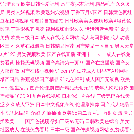
91理论片
欧美日韩性爱福利
av午夜探花福利
精品毛片
久久叉
叉
另类人妖视频
欧美熟妇穴视频
丁香五月V国产
日韩黄色网址
豆花福利视频
轮理片自拍偷拍
日韩欧美美女视频
欧美A级黄色
影院
丁香影视五月花
福利视频电影久久
污污污污免费
91金典
免费
欧美三级日本
成人在线吃瓜网站
成人岛国影院
成人动漫二
区三区
久草在线最新
日韩精品推荐
国产精品一区自拍
男人天堂
a片123
另类视频欧美
国产在线直播
亚洲卡一卡二
成人在线免
费看黄
操操无码视频
国产高清第一页
91国产在线播放
国产女
人夜夜做
国产在线小视频
91com
91豆花成人
哪里有A片网址
精产国品
香蕉视频国产精品
91九色福利
成人国产无线视
欧美
日韩性生活片
国产伦理剧
国产精品无套无码
成年人网站免费
国
产精品1000
91九色在线视频
日本伦理片在线
三级无码在线天
堂
久久成人亚洲
日本中文视频在线
伦理剧推荐
国产成人精品日
本
97甜桃品种介绍
91插插插
欧美SE第二页
毛片内射女
激情另
类欧美一二
国产色视频
孕妇三级av无码
日韩欧美色综合
美女
社区成人
在线免费看片
日本一级
国产传媒视频网站
免费观看污