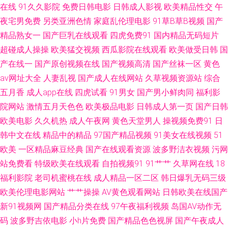
在线
91久久影院
免费日韩电影
日韩成人影视
欧美精品性交
午
日韩欧美性爱A片 91大神原创 91在线网站 国产ts在线视频 欧美日韩国产亚
夜宅男免费
另类亚洲色情
家庭乱伦理电影
91草B草B视频
国产
洲数字 中文字幕自拍一区 91网页破解免费入口 久久精美视频 午夜成人三区
精品熟女一
国产巨乳在线观看
四虎免费91
国内精品无码短片
超碰成人操操
欧美猛交视频
西瓜影院在线观看
欧美做受日韩
国
91色综合 国产成人精品一二三区 四虎AV成人网站 91精品尤物麻豆 豆花官网
产在线一
国产原创视频在线
国产视频高清
国产丝袜一区
黄色
av网址大全
人妻乱视
国产成人在线网站
久草视频资源站
综合
入口 欧美黄色成人日韩 91福利导 成人午夜无码免费福利 美女很黄免费 五月
五月香
成人app在线
四虎试看
91男女
国产男小鲜肉同
福利影
院网站
激情五月天色色
欧美极品电影
日韩成人第一页
国产日韩
天停停影院 91另类稀缺国产真实 黑料网站成人蜜桃 先锋无码中文 91色色小
欧美电影
久久机热
成人午夜网
黄色天堂男人
操视频免费91
日
韩中文在线
精品中的精品
97国产精品视频
91美女在线视频
51
视频 91污秽网站 伦理精品 91cn路com www91线路一 91在线视频视频 91看
欧美
一区精品麻豆经典
国产在线观看资源
波多野洁衣视频
污网
双飞片 69性爱小视频 无码第6页 亚洲私人网熟女91 国产二区免费 91视屏免
站免费看
特级欧美在线观看
自拍视频91
91艹艹
久草网在线
18
福利影院
老司机蜜桃在线
成人精品一区二区
韩日爆乳无码三级
费网址 日韩免看一级a 91青青搞 日韩三级在线 91成人的短片的小视频
欧美伦理电影网站
艹艹操操
AV黄色观看网站
日韩欧美在线国产
新91视频网
国产精品分类在线
97午夜福利视频
岛国AV动作无
www91牛cw 亚洲色www 超碰免费人妻97 少妇影院 大香蕉伊人色 免费看51
码
波多野吉依电影
小h片免费
国产精品色色视屏
国产午夜成人