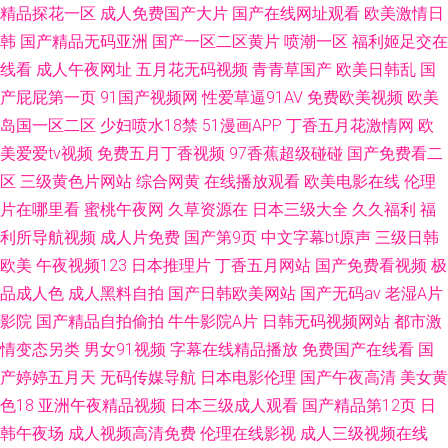
精品探花一区
成人免费国产大片
国产在线网址观看
欧美激情日
韩
国产精品无码亚洲
国产一区二区黄片
喷潮一区
福利姬足交在
线看
成人午夜网址
五月花无码视频
青青草国产
欧美日韩乱
国
产屁屁第一页
91国产视频网
性爱草逼91AV
免费欧美视频
欧美
岛国一区二区
少妇喷水18禁
51漫画APP
丁香五月花激情网
欧
美爱爱tv视频
免费五月丁香视频
97香蕉超级碰碰
国产免费看二
区
三级黄色片网站
综合网黄
在线播放观看
欧美电影在线
伦理
片在哪里看
蜜桃午夜网
久草资源在
日本三级大全
久久福利
福
利所导航视频
成人片免费
国产第9页
中文字幕bt原声
三级日韩
欧美
午夜视频123
日本推理片
丁香五月网站
国产免费看视频
极
品成人色
成人黑料自拍
国产日韩欧美网站
国产无码av
老湿A片
影院
国产精品自拍偷拍
牛牛影院A片
日韩无码视频网站
都市激
情变态另类
男女91视频
字幕在线精品播放
免费国产在线看
国
产婷婷五月天
无码传媒导航
日本电影伦理
国产午夜高清
美女黄
色18
亚洲午夜精品视频
日本三级成人观看
国产精品第12页
日
韩午夜场
成人视频高清免费
伦理在线影视
成人三级视频在线