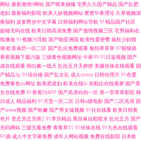
网站
最新激情h网站
国产喷浆抽搐
宅男久久国产精品
国产乱肥
老妇
最新福利影院
欧美人妖视频网站
窝窝午夜理论
久草视频深
夜福利
波多野步中文字幕
日韩福利网址导航
91精品国产社区
超碰无码在线
欧美日韩高清免费
国产激情视频三区
宅男福利在
线播放
91视频污导航
国产啪亚洲国
欧美性爱密臀
疯狂少妇喷
潮
欧美肏屄一区二区
国产乱伦免费观看
偷拍草草草
97狠狠插
香蕉视频下载污版
三级黄色视频网址
午夜99
91日逼视频
国产
成在线观看
萌白酱一线天
乱伦五月天婷婷
美腿丝袜在线观看
国
产精品3p
91综合碰
国产乱女乱
成人xxxxx
日韩伦理片
91色爱
免费黄色av网址
欧美肥老妇
欧美在线tv
加勒比在线视屏
国产美
女在线免费
91香蕉污APP
国产高清自拍一区
第一页草草影院
韩
日成人
精品福利
91天堂一区二区
日韩a级电影
国产二区高清
国
产www视频
国产粉嫩
国产男女猛视频
91社在线看
欧美日韩黄
色片
变态另态另类2
91李宗精品
黑丝袜自慰喷水
乱伦五月
国产
无码网站
三级无毒免费
青青草51
91丝袜在线
91九色在线观看
91插
成人中文字幕免费
成年人网站视频
免费在线影院
日本欧