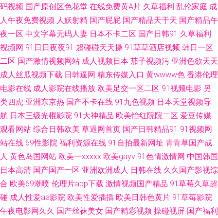
码视频
国产原创区色花堂
在线免费黄A片
久草福利
乱伦家庭
成
夜福利在线网站 美女WWW1口 91次元网 抖阴在线免费看 日本久久视 91青
人午夜免费视频
人妖射精
国产屁屁
国产精品天干天
国产精品午
娱乐首页 久久di 伊人玖玖热一本道影院 东方av影库在线 欧美亚一二三 97资
夜一区
中文字幕无码人妻
日本不卡二区
国产日韩91
久草福利
视频网
91日日夜夜91
超碰碰天天操
91草草酒店视频
韩日一区
源站超碰 国产精品乱码一区在线 中韩日干逼视频 草莓视频免费观看 户外露
二区
国产激情视频网站
成人视频日本
茄子视频污
亚洲色欲天天
成人丝瓜视频下载
日韩逼网
精东传媒入口
黄wwww色
香港伦理
出视频 人人爱av 亚洲无码另类专区 91蝌蚪成人 成人性交大片免费看 久草福
电影在线
成人影院在线播放
欧美足交一区二区
91视频电影
另
类四虎
亚洲东京热
国产不卡在线
91九色视频
日本天堂视频导
利在线免费 日本va在线网站 中文字幕海角 俺也去毛片 精东福利电影 日韩激
航
日本三级光棍影院
91大神精品
欧美怡红院院二区
爱豆传媒
情av无码网点 91v91cn 成人自慰 男人天堂资源 深爱的激情网 91黄色视频网
观看网站
综合日韩欧美
草逼网首页
国产日韩精品91
91视频网
站在线
69性影院
福利资源在线
91自拍最新网址
青青草国产成
站 阿v不卡的在线视频 欧美一区二区操逼网 影音先锋四虎影院 97第一福利
人
黄色岛国网站
欧美一xxxxx
欧美gayv
91色情激情网
中国韩国
日本高清
国产国产一区
亚洲欧洲成人
日韩在线
久久国产影视综
导航 久久福利一二区 色色综合网免费观看 91豆花视频永久 97porn人人 精品
合
欧美69潮喷
伦理片app下载
激情视频国产精品
91草莓久草超
碰
成人性爱aa影院
欧美性爱插插
欧美日韩色黄片
91草莓影院
日韩成人 日韩黄址 影音先锋最新AV网 91秦先生在线播放 国产操逼在线观看
午夜电影网久久
国产丝袜美女
国产精彩视频
操碰视屏
国产福利