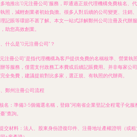
多地推出‘0元注冊公司’服務，即通過正規代理機構免費核名、代
辦執照，減輕創業者初始負擔。很多人對后續的公司變更、注銷
代理記賬等環節不甚了解。本文一站式詳解鄭州公司注冊及代辦
務，助您高效創業。
、什么是“0元注冊公司”？
“0元注冊公司”是指代理機構為客戶提供免費的名稱核準、營業執
代辦等服務，僅需支付政務工本費或后續記賬費用。并非每家公
均完全免費，建議提前對比多家，選正規、有執照的代辦商。
二、鄭州注冊公司流程
.核名：準備3-5個備選名稱，登錄“河南省企業登記全程電子化服
臺”查詢。
2.提交材料：法人、股東身份證復印件、注冊地址產權證明（或租
合同+房產證）。