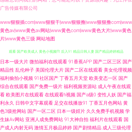
广告传媒有限公司
www狠狠插com|www狠狠干|www狠狠撸|www狠狠撸com|www
黄色av|www黄色av网站|www黄色com|www黄色大片|www黄色
片|www黄色三级
网站地图
日本一级大片
微拍福利在线观看
91香蕉APP
国产二区三区
国产
日韩黄片 99精品小视频 欧美毛片基地 青青久久91 美日综合网 黄页永久免费
精品性
乱伦种子
美国伦理大片
国产二区在线观看
美女伦理视频
观看 国产欧美成人 黄色小视频fft 后入91 精品日韩人妻 国产精品婷婷精品
福利偷拍小视频
91社区国产
丁香五月天堂
欧美变态一区
国产
综合在线观看
国产免费一级片
福利视频资源站
成人午夜在线观
亚洲色图网址 综合色情 91久久国产福利导航 91偷拍超碰 www久久 国产精
看
欧美图片在线观看
在线观看h视频
国产a级0
变性人妖
国产福
利永久
日韩中文字幕观看
足交在线播放91
丁香五月色网站
黄
品九 黑丝巨乳 海角社区真实偷伦AV 精品少妇一区二区三区 久久豆花 欧美日
色3级抢网站
国产一区二区
日本一级婬片
久久免费手机视频
学
生妹Av网站
亚洲人成免费网站
91大神自拍
福利片在线观看
国
韩中文在线 日本強姦 欧美91在线欧美专区 欧美国产欧美亚洲国产 日韩精品
产成人内射无码
激情五月极品婷婷
国产剧情精品
成人三级伦理