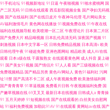
91手机论坛
91视频新地址
91日逼
午夜啪视频
91啪水蜜桃网
国
产二区无码
91日韩在线观看
西瓜影院视频全集
国产孕妇无码视
频
国产在线福利
国产在线日皮片
午夜神马伦理
毛片网站美女
AV福利激情毛片
黄色网在线播放
91视频免费在线
91午夜在线
福利在线视频导航
欧美喷潮一区二区
午夜理论片
日本第二片区
国产免费大片
精品呦视频
日本乱伦高清无码
深夜国产视频
91
刺激视频
日本中文字幕一区
日韩免费精品视频
日本高清v
欧美
日韩伦理午夜
91碰超免费
亚洲色图网站
精品欧美
成人AV在线
观看
日本a级在线
干露脸熟女
在线观看黄色网
成人抖音
爰上碰
91
国产美女91视频
国产情侣片
97人人看
国产三级视频在线
91
免费视频精品
国产精品另类
黄色AV网站人
黄色91福利社
污网
址18禁
国产高清不卡二区
成人午夜视频免费
欧美激情福利网
国产青青青草
91草逼视频
免费看片日韩
午夜视频福利免费
国
产嫩草视频在线
69叉叉叉
最新日本在线视频
日韩成人a
青青操
91
五月天婷婷
91短视频在线
国产在线观看的
白丝美女自慰网
站
91福利免费视频
加勒比91AV
91在线观看
黄网站av在线
国产