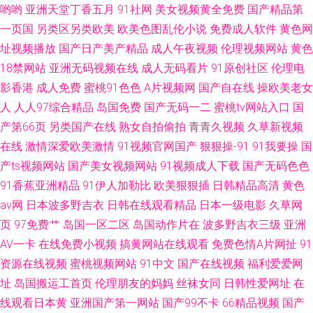
哟哟
亚洲天堂丁香五月
91社网
美女视频黄全免费
国产精品第
一页国
另类区另类欧美
欧美色图乱伦小说
免费成人软件
黄色网
址视频播放
国产日产美产精品
成人午夜视频
伦理视频网站
黄色
18禁网站
亚洲无码视频在线
成人无码看片
91原创社区
伦理电
影香港
成人免费
蜜桃91色色
A片视频网
国产自在线
操欧美老女
人
人人97综合精品
岛国免费
国产无码一二
蜜桃tv网站入口
国
产第66页
另类国产在线
熟女自拍偷拍
青青久视频
久草新视频
在线
激情深爱欧美激情
91视频官网国产
狠狠操-91
91我要操
国
产ts视频网站
国产美女视频网站
91视频成人下载
国产无码色色
91香蕉亚洲精品
91伊人加勒比
欧美狠狠插
日韩精品高清
黄色
av网
日本波多野吉衣
日韩在线观看精品
日本一级电影
久草网
页
97免费艹
岛国一区二区
岛国动作片在
波多野吉衣三级
亚洲
AV一卡
在线免费小视频
搞黄网站在线观看
免费色情A片网扯
91
资源在线视频
蜜桃视频网站
91中文
国产在线视频
福利爱爱网
址
岛国搬运工首页
伦理朋友的妈妈
丝袜女同
日韩性爱网址
在
线观看日本黄
亚洲国产第一网站
国产99不卡
66精品视频
国产