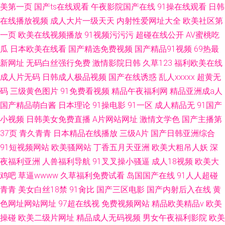
美第一页
国产ts在线观看
午夜影院国产在线
91操在线观看
日韩
在线播放视频
成人大片一级天天
内射性爱网址大全
欧美社区第
一页
欧美在线视频播放
91视频污污污
超碰在线公开
AV蜜桃吃
瓜
日本欧美在线看
国产精选免费视频
国产精品91视频
69热最
新网址
无码白丝强行免费
激情影院日韩
久草123
福利欧美在线
成人片无码
日韩成人极品视频
国产在线诱惑
乱人xxxxx
超黄无
码
三级黄色图片
91免费看视频
精品午夜福利网
精品亚洲成a人
国产精品萌白酱
日本理论
91操电影
91一区
成人精品无
91国产
小视频
日韩美女免费直播
A片网站网址
激情文学色
国产主播第
37页
青久青青
日本精品在线播放
三级A片
国产日韩亚洲综合
91短视频网站
欧美骚网站
丁香五月天亚洲
欧美大粗吊人妖
深
夜福利亚洲
人兽福利导航
91叉叉操小骚逼
成人18视频
欧美大
鸡吧
草逼wwww
久草福利免费试看
岛国国产在线
91人人超碰
青青
美女白丝18禁
91肏比
国产三区电影
国产内射后入在线
黄
色网址网站网址
97超在线视
免费视频网站
精品欧美精品v
欧美
操碰
欧美二级片网址
精品成人无码视频
男女午夜福利影院
欧美