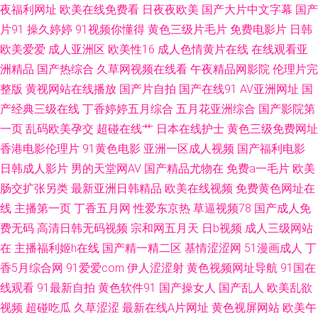
夜福利网址
欧美在线免费看
日夜夜欧美
国产大片中文字幕
国产
在线91 色情婷婷五月 91免免费版黄完整 久草福利资源站 亚洲中文字幕十五
片91
操久婷婷
91视频你懂得
黄色三级片毛片
免费电影片
日韩
欧美爱爱
成人亚洲区
欧美性16
成人色情黄片在线
在线观看亚
区 www久久香蕉 深爱五月天婷 91在线观 伦理片网址 一级免费国产色片 成
洲精品
国产热综合
久草网视频在线看
午夜精品网影院
伦理片完
人小视频资源库 青草大香蕉91视频 91精品国产 国产原创自偷自拍系列 91操
整版
黄视网站在线播放
国产片自拍
国产在线91
AV亚洲网址
国
产经典三级在线
丁香婷婷五月综合
五月花亚洲综合
国产影院第
女 国产激情精品在线 亚洲久久蜜桃网站 国模吧20p 91小视频黄 久艹免费 亚
一页
乱码欧美孕交
超碰在线艹
日本在线护士
黄色三级免费网址
香港电影伦理片
91黄色电影
亚洲一区成人视频
国产福利电影
洲日韩欧美变态 99视频自拍在线 欧美精品久久多人混战 91视频91自 久久免
日韩成人影片
男的天堂网AV
国产精品尤物在
免费a一毛片
欧美
肠交扩张另类
最新亚洲日韩精品
欧美在线视频
免费黄色网址在
费毛片 91传媒免费入口 第一福利社区av 天堂ab精 wwwcom五月天 日韩综合
线
主播第一页
丁香五月网
性爱东京热
草逼视频78
国产成人免
费无码
高清日韩无码视频
宗和网五月天
日b视频
成人三级网站
视频专区 91原创视屏 蜜桃情侣ab 99精品热看 95福利片 色色网五月社区 91
在
主播福利姬h在线
国产精一精二区
基情涩涩网
51漫画成人
丁
制片厂毛片大全集 欧美福利在线 91大神呆哥视频模特 国产福利写真 四虎东
香5月综合网
91爱爱com
伊人涩涩射
黄色视频网址导航
91国在
线观看
91最新自拍
黄色软件91
国产操女人
国产乱人
欧美乱欲
方影院 91偷拍在线 九一传媒网站 亚洲一级夜夜夜 av岛国制服诱惑 人妻日韩
视频
超碰吃瓜
久草涩涩
最新在线A片网址
黄色视屏网站
欧美午