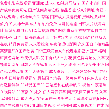
免费电影在线观看
亚洲ab
成人少妇视频导航
91国产小青蛙
国
韩 91夜夜撸福利视频 久热这里都是精品19 91AV大香蕉在线视频 成人sss网
产成年免费网站
国产视频高清在线
精品香蕉
求a片网址
麻豆tv
在线观看
在线撸丝片
91草碰
国产成人激情视频
黑料吃瓜精品
站 欧日韩成人在线视频 91素人約啪 男人看片网站AV 91po在线观看 福利av
偷拍
91大神合集
成人拍拍拍免费
香港伦理剧
日韩大片观看网
女导航 青青草在线狠狠干 91日韩区 黄色W网站 亚洲av成人电影不卡 国产一
址
日韩免费电影
91羞羞视频
国产网站
青草全福视在线
性导航
影视AV
日本一级在线视频
国产好片浮力
91久操
国产精品成人
卡二卡成人 91成长人版网 国产美女视频影院 亚洲无码五区 精品人妻久久精
在线
精品免费看
人人看操碰
午夜伦理电影网
久久国自产拍精品
高清乱码0
国产欧美
日韩三级黄色A片
伦理电影亚洲国产
福利
一区二区熟女欧美 成人香蕉tv网站 午夜国产在线视频 国产第86页 av色色天
姬黄色网址
欧美伊人影院
丁香成人五月花
黄色网网址女
久草视
频最新网址
日韩大片在线看
久久亚洲人成
亚州色图乱伦小说
国
堂 影音先锋av资源色图 黑丝资源站 午夜老司机福利av 91中文资源视频 影音
产va免费观看
国产人妖第二
成人影片h
91色婷婷瑟色
东京热狠
先锋国产av电影 www天堂91 免费国产视频 91黑丝强奸后入 日本黄色片
狠草
日韩精品观看
91最新国产精品
一级黄色网
91色色人妻
都
市激情婷婷
91精品国产91
云涩福利在线导航
91视色
午夜福利
wwwsss色com 51福利社污 九一老司机观看 91看黄色 韩国色片妈妈12 无码
在线网站
91直播
91处女
伊人网青青草
国产又爽又黄又无
久草
福利资源网
东方成人在线
国产一级免费大片
成年免费视频网站
高清精品成人 91网页版极品 狠狠干狠狠干狠狠干 影音先锋综合视频网 成人
国产在线播放网站
亚洲日本视频
淫淫网网
成人影视国产在线
深