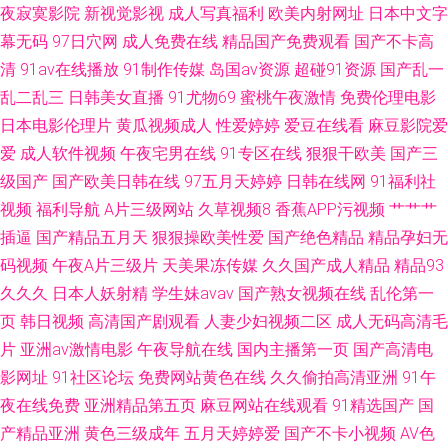
夜寂寞影院
新视觉影视
成人写真福利
欧美内射网址
日本中文字
精品中文 91极品尤物黑丝观看 国产精品一二三 91超碰资源站 国产精品一一
幕无码
97日穴网
成人免费在线
精品国产免费观看
国产不卡高
清
91av在线播放
91制作传媒
岛国av资源
超碰91资源
国产乱一
一 91网站网址 日韩精品首页 日本影院中文字幕五区 东京热自慰一本道 91吃
乱二乱三
日韩美女直播
91尤物69
蜜桃午夜激情
免费伦理电影
瓜熟女 欧美瑟瑟三区 91色色导航导航 欧美人妖ⅩⅩ欧美人妖 91福利影视 高
日本电影伦理片
黄瓜视频成人
性爱婷婷
爱豆在线看
麻豆影院爱
爱
成人软件视频
午夜宅男在线
91专区在线
狠狠干欧美
国产三
清打炮视频 午夜福利不卡 超碰免费91 在线看欧美日韩sss 久久国产高潮久
级国产
国产欧美日韩在线
97五月天婷婷
日韩在线网
91福利社
视频
福利导航
A片三级网站
久草视频8
香蕉APP污视频
艹艹艹
久 91超碰成人在线
插逼
国产精品五月天
狠狠操欧美性爱
国产绝色精品
精品孕妇无
码视频
午夜A片三级片
天美果冻传媒
久久国产成人精品
精品93
久久久
日本人妖射精
学生妹avav
国产熟女视频在线
乱伦第一
页
韩日视频
高清国产剧观看
人妻少妇视频二区
成人无码高清毛
片
亚洲av激情电影
午夜导航在线
国内主播第一页
国产高清电
影网址
91社区论坛
免费网站黄色在线
久久偷拍高清亚洲
91午
夜在线免费
亚洲精品第五页
麻豆网站在线观看
91精选国产
国
产精品亚洲
黄色三级成年
五月天婷婷爱
国产不卡小视频
AV色